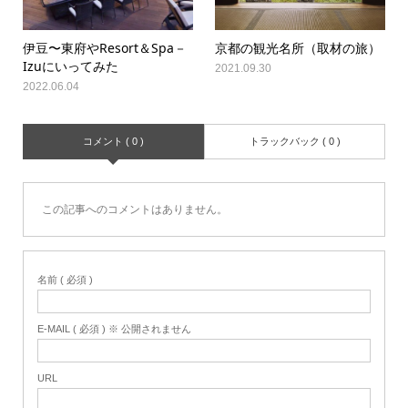
伊豆〜東府やResort＆Spa－
京都の観光名所（取材の旅）
Izuにいってみた
2021.09.30
2022.06.04
コメント ( 0 )
トラックバック ( 0 )
この記事へのコメントはありません。
名前 ( 必須 )
E-MAIL ( 必須 ) ※ 公開されません
URL