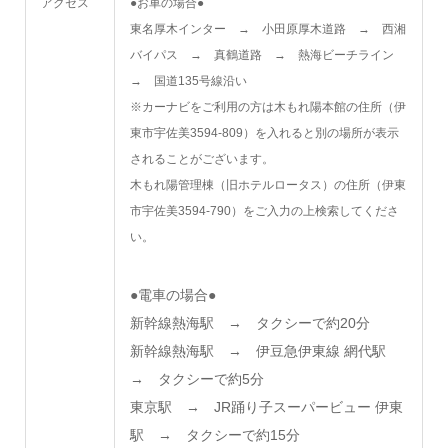
アクセス
●お車の場合●
東名厚木インター → 小田原厚木道路 → 西湘
バイパス → 真鶴道路 → 熱海ビーチライン
→ 国道135号線沿い
※カーナビをご利用の方は木もれ陽本館の住所（伊
東市宇佐美3594-809）を入れると別の場所が表示
されることがございます。
木もれ陽管理棟（旧ホテルロータス）の住所（伊東
市宇佐美3594-790）をご入力の上検索してくださ
い。
●電車の場合●
新幹線熱海駅 → タクシーで約20分
新幹線熱海駅 → 伊豆急伊東線 網代駅
→ タクシーで約5分
東京駅 → JR踊り子スーパービュー 伊東
駅 → タクシーで約15分