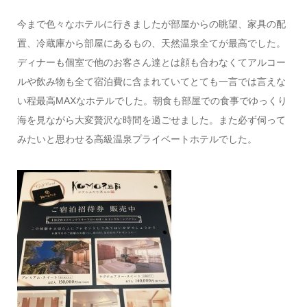
今まで色々なホテルに行きましたが部屋からの眺望、家具の配
置、冷蔵庫から部屋にあるもの、天然温泉全てが最高でした。
ディナーも個室で他のお客さん達とは顔も合わなくてアルコー
ルや飲み物も全て宿泊費に含まれていてとても一言では言えな
い程最高MAXなホテルでした。朝食も部屋での食事でゆっくり
海を見ながら大変贅沢な時間を過ごせました。また必ず伺って
みたいと思わせる高級温泉プライベートホテルでした。