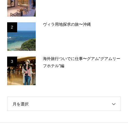
ヴィラ用地探求の旅〜沖縄
2
海外旅行ついでに仕事〜グアム”グアムリー
3
フホテル”編
月を選択