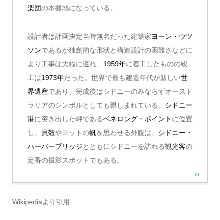
楽団
の本拠地になっている。
設計者は計画決定当時無名だった建築家
ヨーン・ウツ
ソン
であるが独創的な形状と構造設計の困難さなどに
より工事は大幅に遅れ、
1959年
に着工したものの竣
工は
1973年
だった。世界で最も建造年代が新しい
世
界遺産
であり、完成後はシドニーのみならずオースト
ラリアのシンボルとしても親しまれている。
シドニー
港
に突き出した岬である
ベネロング・ポイント
に位置
し、
貝殻
やヨットの
帆
を思わせる外観は、
シドニー・
ハーバーブリッジ
とともにシドニーを訪れる
観光客
の
定番の撮影スポットでもある。
Wikipediaより引用