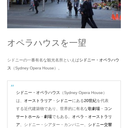
オペラハウスを一望
シドニーの一番有名な観光名所といえば
シドニー・オペラハウ
ス
（Sydney Opera House）。
シドニー・オペラハウス
（Sydney Opera House）
は、
オーストラリア
・
シドニー
にある
20世紀
を代表
する近代建築物であり、世界的に有名な
歌劇場
・
コン
サートホール
・
劇場
でもある。
オペラ・オーストラリ
ア
、シドニー・シアター・カンパニー、
シドニー交響