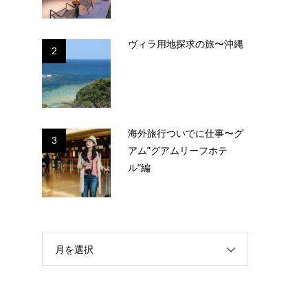
ヴィラ用地探求の旅〜沖縄
2
海外旅行ついでに仕事〜グ
3
アム”グアムリーフホテ
ル”編
月を選択