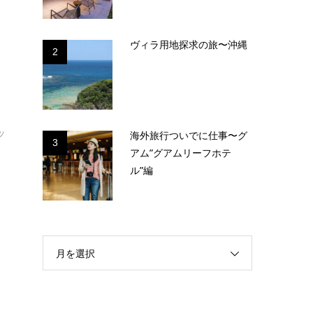
ヴィラ用地探求の旅〜沖縄
2
ッ
海外旅行ついでに仕事〜グ
3
アム”グアムリーフホテ
ル”編
月を選択