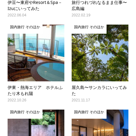
伊豆〜東府やResort＆Spa－
旅行つれづれなるまま仕事〜
Izuにいってみた
広島編
2022.06.04
2022.02.19
国内旅行 そのほか
国内旅行 そのほか
伊東・熱海エリア ホテルふ
屋久島〜サンカラにいってみ
たり木もれ陽
た
2022.10.26
2021.11.17
国内旅行 そのほか
国内旅行 そのほか