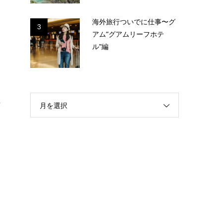
海外旅行ついでに仕事〜グ
3
アム”グアムリーフホテ
ル”編
ッ
月を選択