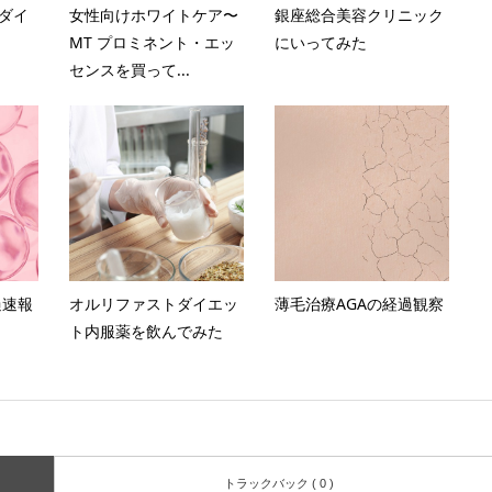
量ダイ
女性向けホワイトケア〜
銀座総合美容クリニック
！
MT プロミネント・エッ
にいってみた
センスを買って...
過速報
オルリファストダイエッ
薄毛治療AGAの経過観察
ト内服薬を飲んでみた
トラックバック ( 0 )