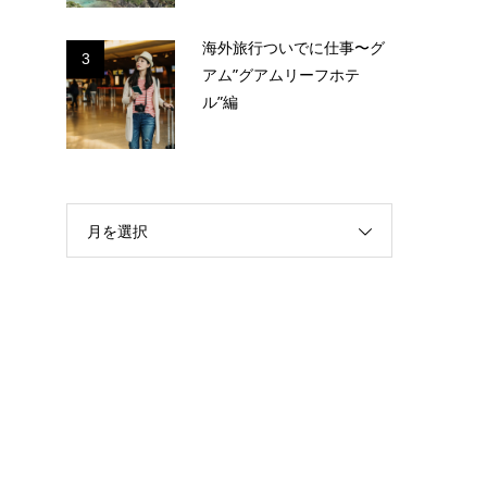
海外旅行ついでに仕事〜グ
3
アム”グアムリーフホテ
ル”編
月を選択